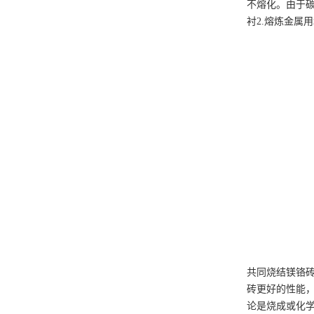
不熔化。由于
衬2.熔炼金属
共同烧结镁铬
砖更好的性能
论是烧成或化