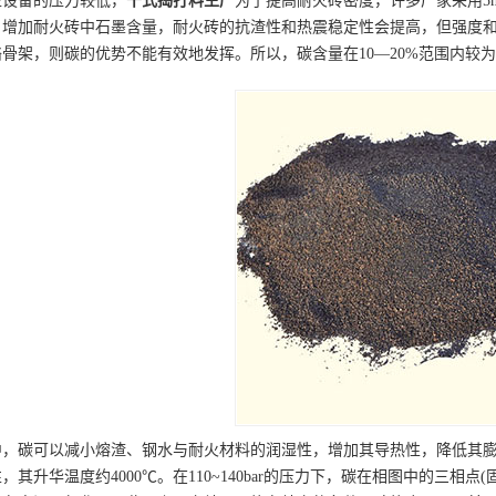
型设备的压力较低，
干式捣打料
生产
为了提高耐火砖密度，许多厂家采用5
增加耐火砖中石墨含量，耐火砖的抗渣性和热震稳定性会提高，但强度和抗
骨架，则碳的优势不能有效地发挥。所以，碳含量在10—20%范围内较
中，碳可以减小熔渣、钢水与耐火材料的润湿性，增加其导热性，降低其
其升华温度约4000℃。在110~140bar的压力下，碳在相图中的三相点(固/