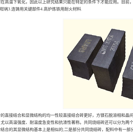
碳在高温下氧化，因此以上研究结果只能在特定的条件下才能应用。目前
用坩埚3.连铸用关键部件4.高炉炼铁用耐火材料.
砖的直接结合和显微结构的均一性较直接结合砖更好，方镁石脱溶相和晶
，尤以高温强度、耐温度急变性和抗渣性著称。共同烧结砖还可以分为两
学结合的其显微结构基本上是相似的;二是部分共同烧结砖，配料中有一部