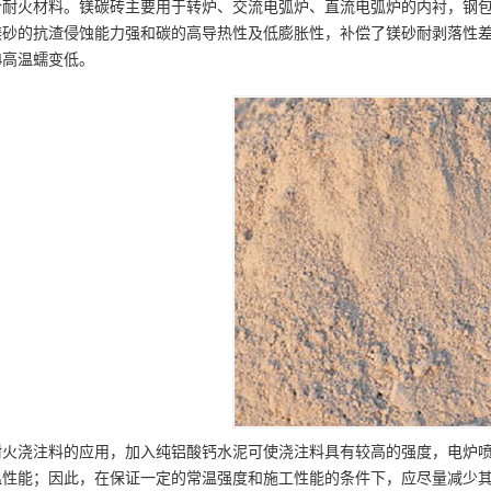
合耐火材料。镁碳砖主要用于转炉、交流电弧炉、直流电弧炉的内衬，钢
镁砂的抗渣侵蚀能力强和碳的高导热性及低膨胀性，补偿了镁砂耐剥落性差
4高温蠕变低。
耐火浇注料的应用，加入纯铝酸钙水泥可使浇注料具有较高的强度，电炉喷
温性能；因此，在保证一定的常温强度和施工性能的条件下，应尽量减少其