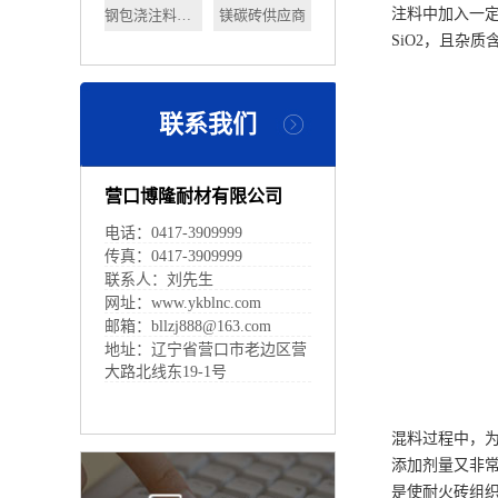
注料中加入一
钢包浇注料多少钱
镁碳砖供应商
SiO2，且杂
联系我们
营口博隆耐材有限公司
电话：0417-3909999
传真：0417-3909999
联系人：刘先生
网址：www.ykblnc.com
邮箱：bllzj888@163.com
地址：辽宁省营口市老边区营
大路北线东19-1号
混料过程中，
添加剂量又非
是使耐火砖组