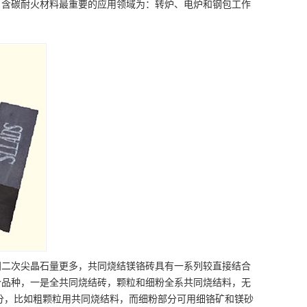
，含碳耐火材料最重要的应用领域为：转炉、电炉和钢包工作
间二次尖晶石量更多，共同烧结镁铬砖具有一系列较直接结合
个品种，一是全共同烧结砖，颗粒和细粉全系共同烧结料，无
分，比如粗颗粒用共同烧结料，而细粉部分可用细铬矿和镁砂