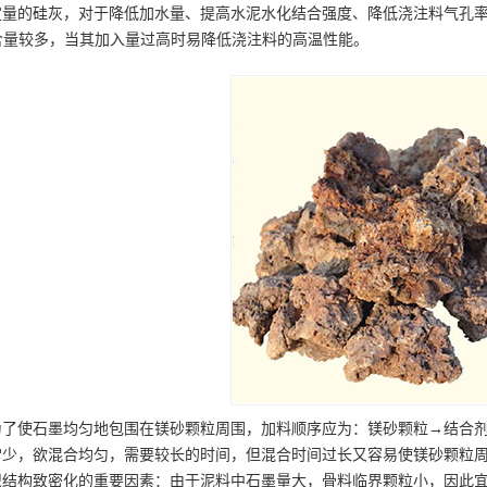
定量的硅灰，对于降低加水量、提高水泥水化结合强度、降低浇注料气孔率
质含量较多，当其加入量过高时易降低浇注料的高温性能。
为了使石墨均匀地包围在镁砂颗粒周围，加料顺序应为：镁砂颗粒→结合
常少，欲混合均匀，需要较长的时间，但混合时间过长又容易使镁砂颗粒
织结构致密化的重要因素：由于泥料中石墨量大，骨料临界颗粒小，因此