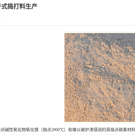
干式捣打料生产
4
点碱性氧化物氧化镁（熔点2800℃）和难以被炉渣侵润的高熔点碳素材