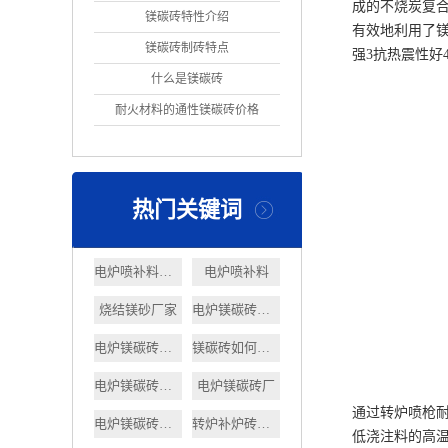
成的不烧炭复
镁碳砖特性介绍
有效地利用了
镁碳砖制砖特点
强3抗热震性好
什么是镁碳砖
耐火材料的通性镁碳砖价格
热门关键词
电炉喷补料批发
电炉喷补料
烧结镁砂厂家
电炉镁碳砖厂家
电炉镁碳砖供应商
镁碳砖如何选择
电炉镁碳砖价钱
电炉镁碳砖厂
通过转炉喷枪
电炉镁碳砖价格
转炉补炉砖价格
低浇注料的高