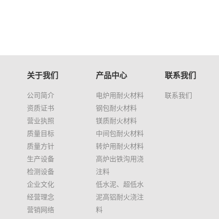
关于我们
产品中心
联系我们
公司简介
电炉用耐火材料
联系我们
资质证书
钢包耐火材料
营业执照
镁质耐火材料
质量目标
中间包耐火材料
质量方针
转炉用耐火材料
生产设备
高炉出铁沟用浇
检测设备
注料
企业文化
低水泥、超低水
经营理念
泥高铝耐火浇注
营销网络
料