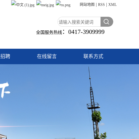
|
|
网站地图
RSS
XML
：
0417-3909999
全国服务热线
才招聘
在线留言
联系方式