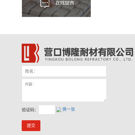
换一张
验证码：