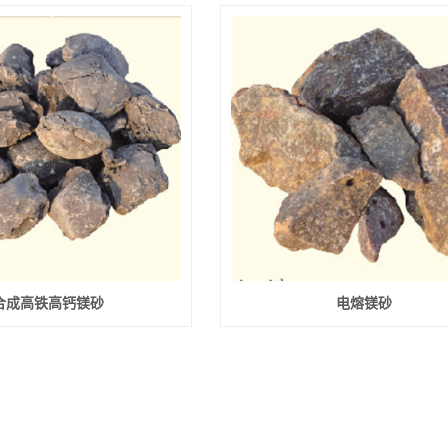
合成高铁高钙镁砂
电熔镁砂