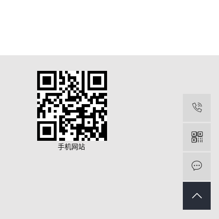
1
手机网站