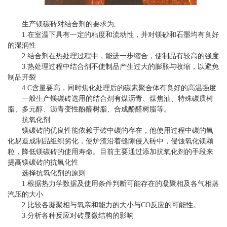
生产镁碳砖对结合剂的要求为,
1.在室温下具有一定的粘度和流动性，并对镁砂和石墨均有良好
的湿润性
2.结合剂在热处理过程中，能进一步缩合，使制品有较高的强度
3.热处理过程中结合剂不使制品产生过大的膨胀与收缩，以避免
制品开裂
4.C含量要高，同时焦化处理后的碳素聚合体有良好的高温强度
一般生产镁碳砖选用的结合剂有煤沥青、煤焦油、特殊碳质树
脂、多元醇、沥青变性酚醛树脂、合成酚醛树脂等。
抗氧化剂
镁碳砖的优良性能依赖于砖中碳的存在，他使用过程中碳的氧
化易造成制品组织劣化，使炉渣沿着缝隙侵入砖中，侵蚀氧化镁颗
粒，降低镁碳砖的使用寿命。目前主要通过添加抗氧化剂的手段来
提高镁碳砖的抗氧化性
选择抗氧化剂的原则
1.根据热力学数据及使用条件判断可能存在的凝聚相及各气相蒸
汽压的大小
2.比较各凝聚相与氧亲和能力的大小与CO反应的可能性。
3.分析各种反应对砖显微结构的影响