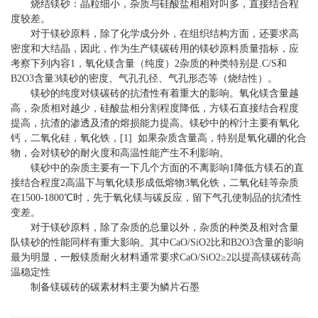
烧结镁砂：晶粒细小，杂质与硅酸盐相相对叫多，直接结合程
度较差。
对于镁砂原料，除了化学成分外，在组织结构方面，还要求高
密度和大结晶，因此，作为生产镁碳砖用的镁砂原料质量指标，应
考察下列内容1，氧化镁含量（纯度）2杂质的种类特别是.C/S和
B2O3含量3镁砂的密度、气孔孔径、气孔形态等（烧结性）。
镁砂的纯度对镁碳砖的抗渣性有着重大的影响。氧化镁含量越
高，杂质相对越少，硅酸盐相分割程度降低，方镁石直接结合程度
提高，抗渣的渗透及渣的熔损能力提高。镁砂中的榨汁主要有氧化
钙，二氧化硅，氧化铁，[1] 如果杂质含量高，特别是氧化硼的化合
物，会对镁砂的耐火度和高温性能产生不利影响。
镁砂中的杂质主要有一下几个方面的不离影响1降低方镁石的直
接结合程度2高温下与氧化镁形成低熔物3氧化铁，二氧化硅等杂质
在1500-1800℃时，先于氧化镁与碳反应，留下气孔使制品的抗渣性
变差。
对于镁砂原料，除了杂质的总量以外，杂质的种类及相对含量
队镁砂的性能同样有重大影响。其中CaO/SiO2比和B2O3含量的影响
最为明显，一般镁质耐火材料通常要求CaO/SiO2≥2以提高镁碳砖高
温稳定性
制备镁碳砖的碳素材料主要为鳞片石墨