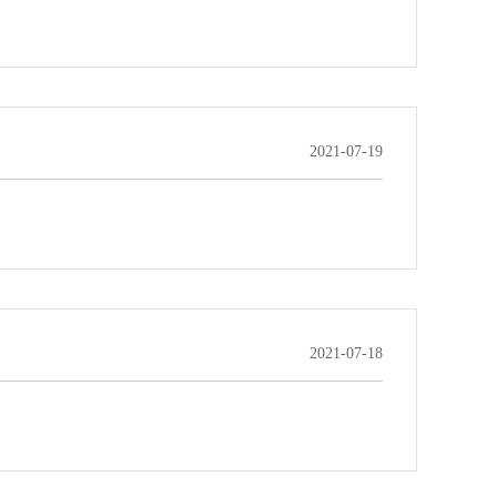
2021-07-19
2021-07-18