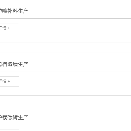
炉喷补料生产
情 +
包档渣墙生产
情 +
炉镁碳砖生产