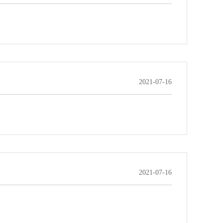
2021-07-16
2021-07-16