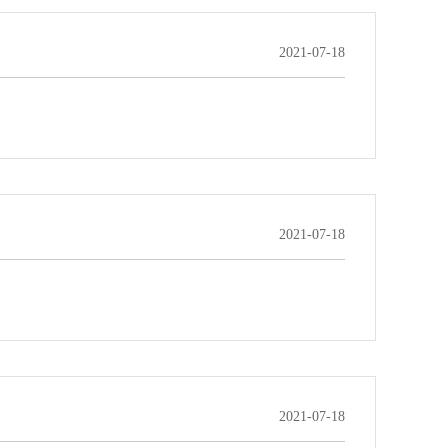
2021-07-18
2021-07-18
2021-07-18