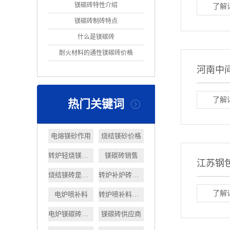
镁碳砖特性介绍
了解详
镁碳砖制砖特点
什么是镁碳砖
耐火材料的通性镁碳砖价格
河南中
了解详
热门关键词
电熔镁砂作用
烧结镁砂价格
转炉轻烧镁球作用
镁碳砖销售
江苏钢
烧结镁砖是什么
转炉补炉砖价格
了解详
电炉喷补料
转炉喷补料哪家好
电炉镁碳砖厂家
镁碳砖供应商