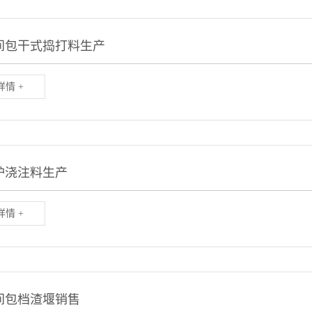
间包干式捣打料生产
情 +
炉浇注料生产
情 +
间包档渣堰销售