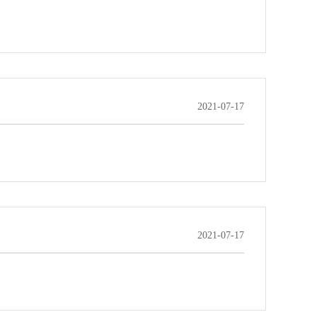
2021-07-17
2021-07-17