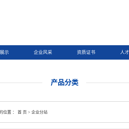
展示
企业风采
资质证书
人
用耐火材料
资质荣誉
耐火材料
营业执照
产品分类
耐火材料
包耐火材料
的位置 ：
首 页
>
企业分站
用耐火材料