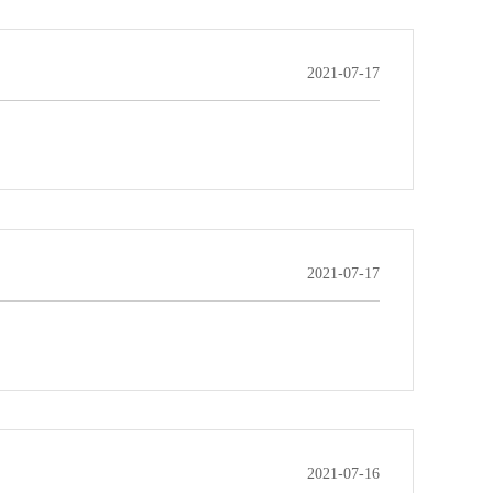
2021-07-17
2021-07-17
2021-07-16