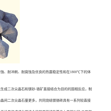
、耐冲刷、耐腐蚀及优良的热震稳定性和在1800℃下的体
生成二次尖晶石和镁砂-铬矿直接结合为目的的固相反应，制
和晶间二次尖晶石量更多，共同烧结镁铬砖具有一系列较直接