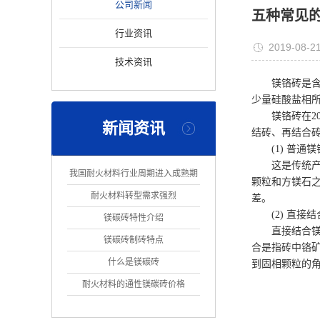
公司新闻
五种常见
行业资讯
2019-08-2
技术资讯
镁铬砖是含M
少量硅酸盐相所构
镁铬砖在2
新闻资讯
结砖、再结合
(1) 普通
这是传统产
我国耐火材料行业周期进入成熟期
颗粒和方镁石之
耐火材料转型需求强烈
差。
(2) 直接
镁碳砖特性介绍
直接结合
镁碳砖制砖特点
合是指砖中铬矿
什么是镁碳砖
到固相颗粒的角
耐火材料的通性镁碳砖价格