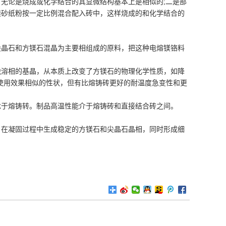
无论是烧成或化学结合的其显微结构基本上是相似的;二是部
镁砂纸粉按一定比例混合配入砖中，这样烧成的和化学结合的
尖晶石和方镁石混晶为主要相组成的原料，把这种电熔镁铬料
脱溶相的基晶，从本质上改变了方镁石的物理化学性质，如降
使用效果相似的性状，但有比熔铸砖更好的耐温度急变性和更
优于熔铸转。制品高温性能介于熔铸砖和直接结合砖之间。
。在凝固过程中生成稳定的方镁石和尖晶石晶相，同时形成细