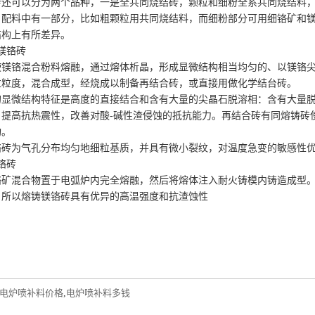
砖还可以分为两个品种，一是全共同烧结砖，颗粒和细粉全系共同烧结料，
，配料中有一部分，比如粗颗粒用共同烧结料，而细粉部分可用细铬矿和
结构上有所差异。
合镁铬砖
使镁铬混合粉料熔融，通过熔体析晶，形成显微结构相当均匀的、以镁铬
粒粒度，混合成型，经烧成以制备再结合砖，或直接用做化学结台砖。
的显微结构特征是高度的直接结合和含有大量的尖晶石脱溶相：含有大量
、提高抗热震性，改善对酸-碱性渣侵蚀的抵抗能力。再结合砖有同熔铸砖
构。
铬砖为气孔分布均匀地细粒基质，并具有微小裂纹，对温度急变的敏感性
镁铬砖
铬矿混合物置于电弧炉内完全熔融，然后将熔体注入耐火铸模内铸造成型
，所以熔铸镁铬砖具有优异的高温强度和抗渣蚀性
电炉喷补料价格
,
电炉喷补料多钱