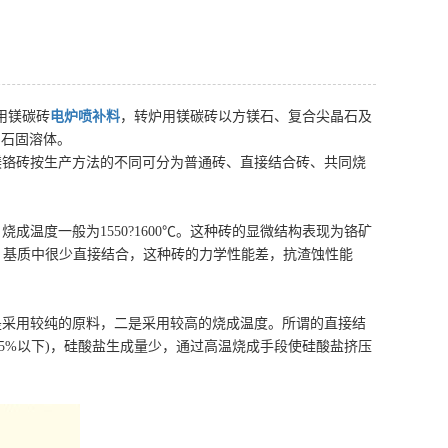
炉用镁碳砖
电炉喷补料
，转炉用镁碳砖以方镁石、复合尖晶石及
尖晶石固溶体。
镁铬砖按生产方法的不同可分为普通砖、直接结合砖、共同烧
温度一般为1550?1600℃。这种砖的显微结构表现为铬矿
少，基质中很少直接结合，这种砖的力学性能差，抗渣蚀性能
是采用较纯的原料，二是采用较高的烧成温度。所谓的直接结
25%以下)，硅酸盐生成量少，通过高温烧成手段使硅酸盐挤压