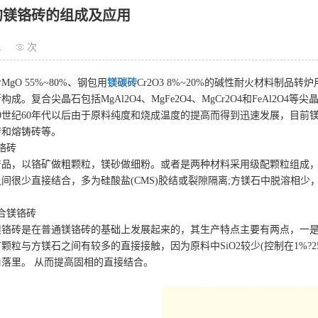
的镁铬砖的组成及应用
1
次
gO 55%~80%、钢包用
镁碳砖
Cr2O3 8%~20%的碱性耐火材料制品转
成。复合尖晶石包括MgAl2O4、MgFe2O4、MgCr2O4和FeAl2O4等
0世纪60年代以后由于原料纯度和烧成温度的提高而得到迅速发展，目前
砖和熔铸砖等。
镁铬砖
品，以铬矿做粗颗粒，镁砂做细粉。或者是两种材料采用级配颗粒组成，烧成
间很少直接结合，多为硅酸盐(CMS)胶结或裂隙隔离;方镁石中脱溶相
结合镁铬砖
镁铬砖是在普通镁铬砖的基础上发展起来的，其生产特点主要有两点，一
颗粒与方镁石之间有较多的直接接触，因为原料中SiO2较少(控制在1%?
落里。 从而提高固相的直接结合。