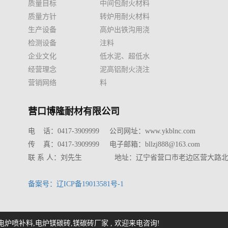
质量目标
中间包耐火材料
质量方针
转炉用耐火材料
生产设备
高炉出铁沟用浇
检测设备
注料
企业文化
低水泥、超低水
经营理念
泥高铝耐火浇注
营销网络
料
营口博隆耐材有限公司
电 话：0417-3909999 公司网址：www.ykblnc.com
传 真：0417-3909999 电子邮箱：bllzj888@163.com
联 系 人：刘先生 地址：辽宁省营口市老边区营大路北线东
备案号：辽ICP备19013581号-1
电炉喷补料
,
电炉镁碳砖
,
镁碳砖厂家
, 欢迎来电咨询!