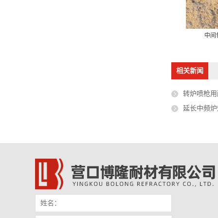
、超低水泥高铝耐火浇注料
转炉大面自流修补料
中间
相关新闻
转炉喷枪用
延长中频炉