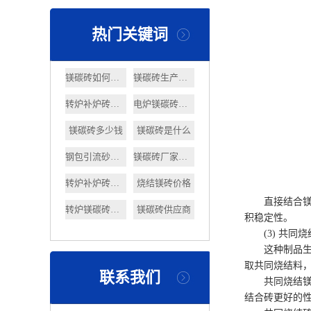
热门关键词
镁碳砖如何选择
镁碳砖生产工艺
转炉补炉砖价格
电炉镁碳砖价格
镁碳砖多少钱
镁碳砖是什么
钢包引流砂作用
镁碳砖厂家直销
转炉补炉砖厂家
烧结镁砖价格
直接结合镁
转炉镁碳砖价格
镁碳砖供应商
积稳定性。
(3) 共同
这种制品
取共同烧结料
联系我们
共同烧结
结合砖更好的