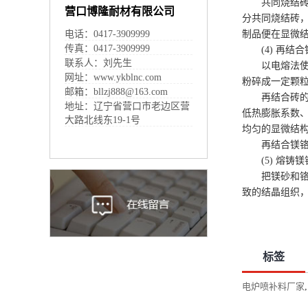
共同烧结
营口博隆耐材有限公司
分共同烧结砖
电话：0417-3909999
制品便在显微
传真：0417-3909999
(4) 再结
联系人：刘先生
以电熔法
网址：www.ykblnc.com
粉碎成一定颗
邮箱：bllzj888@163.com
再结合砖
地址：辽宁省营口市老边区营
低热膨胀系数
大路北线东19-1号
均匀的显微结
再结合镁
(5) 熔铸
把镁砂和
致的结晶组织
标签
电炉喷补料厂家
,