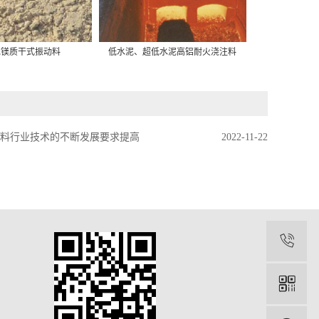
包镁质干式振动料
低水泥、超低水泥高铝耐火浇注料
转炉大
材料行业技术的不断发展要求提高
2022-11-22
1